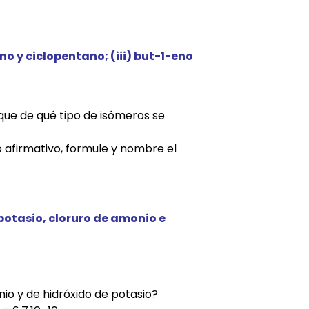
no y ciclopentano; (iii) but−1−eno
que de qué tipo de isómeros se
o afirmativo, formule y nombre el
 potasio, cloruro de amonio e
io y de hidróxido de potasio?