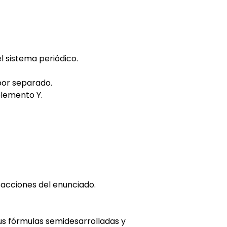
l sistema periódico.
por separado.
elemento Y.
eacciones del enunciado.
sus fórmulas semidesarrolladas y