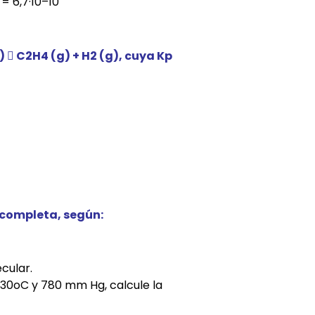
= 6,7·10–10
)  C2H4 (g) + H2 (g), cuya Kp
 completa, según:
cular.
a 30oC y 780 mm Hg, calcule la