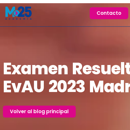
Contacto
Examen Resuel
EvAU 2023 Madr
Volver al blog principal