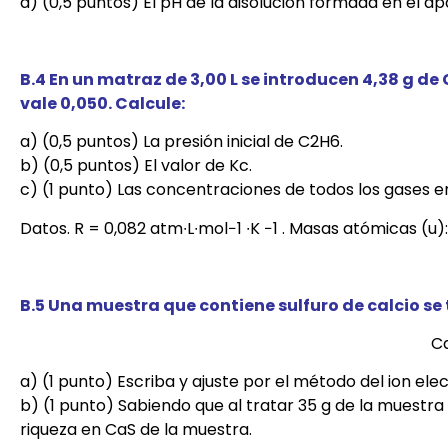
d) (0,5 puntos) El pH de la disolución formada en el ap
B.4 En un matraz de 3,00 L se introducen 4,38 g de 
vale 0,050. Calcule:
a) (0,5 puntos) La presión inicial de C2H6.
b) (0,5 puntos) El valor de Kc.
c) (1 punto) Las concentraciones de todos los gases en 
Datos. R = 0,082 atm∙L∙mol−1 ∙K −1 . Masas atómicas (u): H
B.5 Una muestra que contiene sulfuro de calcio s
C
a) (1 punto) Escriba y ajuste por el método del ion ele
b) (1 punto) Sabiendo que al tratar 35 g de la muestr
riqueza en CaS de la muestra.