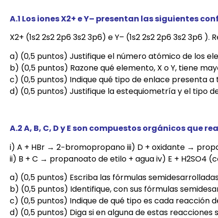
A.1 Los iones X2+ e Y– presentan las siguientes co
X2+ (1s2 2s2 2p6 3s2 3p6) e Y– (1s2 2s2 2p6 3s2 3p6 ). 
a) (0,5 puntos) Justifique el número atómico de los ele
b) (0,5 puntos) Razone qué elemento, X o Y, tiene may
c) (0,5 puntos) Indique qué tipo de enlace presenta 
d) (0,5 puntos) Justifique la estequiometría y el tip
A.2 A, B, C, D y E son compuestos orgánicos que re
i) A + HBr → 2−bromopropano iii) D + oxidante → prop
ii) B + C → propanoato de etilo + agua iv) E + H2SO4
a) (0,5 puntos) Escriba las fórmulas semidesarrollada
b) (0,5 puntos) Identifique, con sus fórmulas semidesar
c) (0,5 puntos) Indique de qué tipo es cada reacción d
d) (0,5 puntos) Diga si en alguna de estas reacciones 