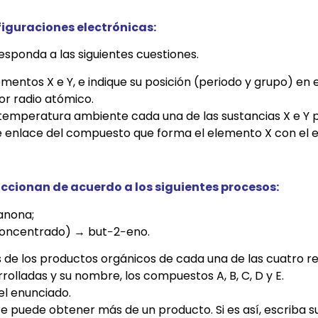
nfiguraciones electrónicas:
Responda a las siguientes cuestiones.
mentos X e Y, e indique su posición (periodo y grupo) en e
or radio atómico.
a temperatura ambiente cada una de las sustancias X e Y 
o de enlace del compuesto que forma el elemento X con el 
accionan de acuerdo a los siguientes procesos:
anona;
 (concentrado) → but−2−eno.
s de los productos orgánicos de cada una de las cuatro r
rolladas y su nombre, los compuestos A, B, C, D y E.
el enunciado.
se puede obtener más de un producto. Si es así, escriba 