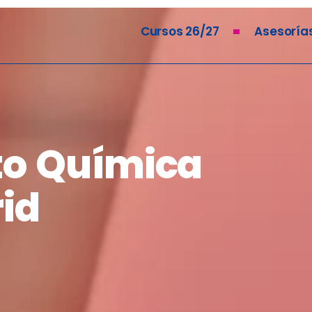
Cursos 26/27
Asesoría
to Química
id