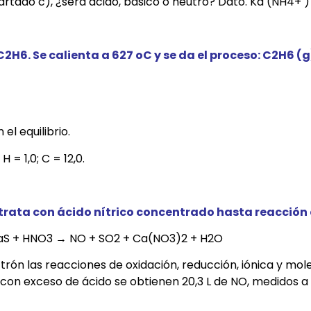
artado c), ¿será ácido, básico o neutro? Dato. Ka (NH4+ ) 
C2H6. Se calienta a 627 oC y se da el proceso: C2H6 (g
el equilibrio.
 = 1,0; C = 12,0.
e trata con ácido nítrico concentrado hasta reacción
aS + HNO3 → NO + SO2 + Ca(NO3)2 + H2O
ctrón las reacciones de oxidación, reducción, iónica y mole
a con exceso de ácido se obtienen 20,3 L de NO, medidos 