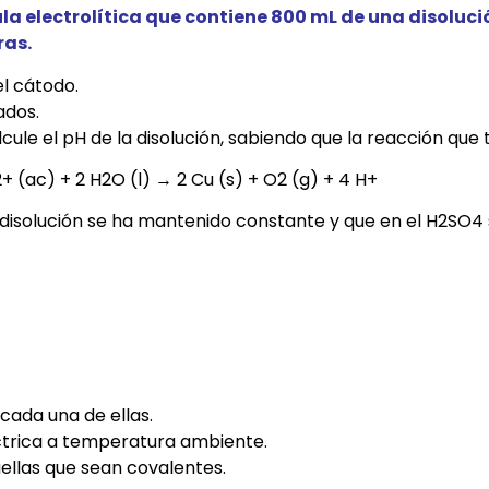
la electrolítica que contiene 800 mL de una disoluci
ras.
el cátodo.
ados.
ule el pH de la disolución, sabiendo que la reacción que t
+ (ac) + 2 H2O (l) → 2 Cu (s) + O2 (g) + 4 H+
 la disolución se ha mantenido constante y que en el H2S
cada una de ellas.
éctrica a temperatura ambiente.
uellas que sean covalentes.