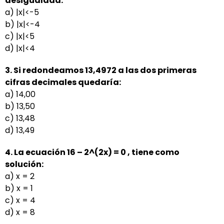
desigualdad:
a) |x|<-5
b) |x|<-4
c) |x|<5
d) |x|<4
3. Si redondeamos 13,4972 a las dos primeras
cifras decimales quedaría:
a) 14,00
b) 13,50
c) 13,48
d) 13,49
4. La ecuación 16 – 2^(2x) = 0 , tiene como
solución:
a) x = 2
b) x = 1
c) x = 4
d) x = 8