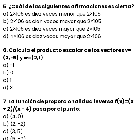
5. ¿Cuál de las siguientes afirmaciones es cierta?
a) 2×106 es diez veces menor que 2×105
b) 2×106 es cien veces mayor que 2×105
c) 2×106 es diez veces mayor que 2×105
d) 4×106 es diez veces mayor que 2×106
6. Calcula el producto escalar de los vectores v=
(3,-5) y w=(2,1)
a) -1
b) 0
c) 1
d) 3
7. La función de proporcionalidad inversa f(x)=(x
+ 2)/(x – 4) pasa por el punto:
a) (4, 0)
b) (2, -2)
c) (3, 5)
d) (5, -7)