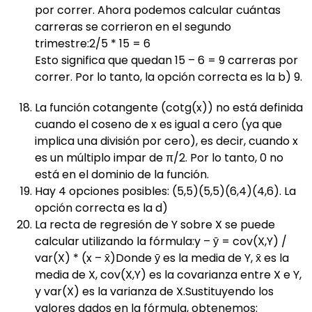
por correr. Ahora podemos calcular cuántas
carreras se corrieron en el segundo
trimestre:2/5 * 15 = 6
Esto significa que quedan 15 – 6 = 9 carreras por
correr. Por lo tanto, la opción correcta es la b) 9.
La función cotangente (cotg(x)) no está definida
cuando el coseno de x es igual a cero (ya que
implica una división por cero), es decir, cuando x
es un múltiplo impar de π/2. Por lo tanto, 0 no
está en el dominio de la función.
Hay 4 opciones posibles: (5,5)(5,5)(6,4)(4,6). La
opción correcta es la d)
La recta de regresión de Y sobre X se puede
calcular utilizando la fórmula:y – ȳ = cov(X,Y) /
var(X) * (x – x̄)Donde ȳ es la media de Y, x̄ es la
media de X, cov(X,Y) es la covarianza entre X e Y,
y var(X) es la varianza de X.Sustituyendo los
valores dados en la fórmula, obtenemos: