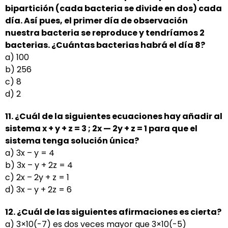
bipartición
(cada bacteria se divide en dos) cada
día. Así pues, el primer día de observación
nuestra bacteria se
reproduce y tendríamos 2
bacterias. ¿Cuántas bacterias habrá el día 8?
a) 100
b) 256
c) 8
d) 2
11. ¿Cuál de la siguientes ecuaciones hay añadir al
sistema x + y + z = 3 ; 2x — 2y + z = 1 para que el
sistema tenga solución única?
a) 3x – y = 4
b) 3x – y + 2z = 4
c) 2x – 2y + z = 1
d) 3x – y + 2z = 6
12. ¿Cuál de las siguientes afirmaciones es cierta?
a) 3×10(-7) es dos veces mayor que 3×10(-5)