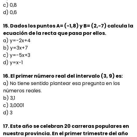
c) 0,8
d) 0,6
15. Dados los puntos A= (-1,8) y B= (2,-7) calcula la
ecuación de la recta que pasa por ellos.
a) y=-2x+4
b) y=3x+7
c) y=-5x+3
d) y=x-1
16. El primer número real del intervalo (3, 9) es:
a) No tiene sentido plantear esa pregunta en los
números reales.
b) 3,1
c) 3,0001
d) 3
17. Este año se celebran 20 carreras populares en
nuestra provincia. En el primer trimestre del año