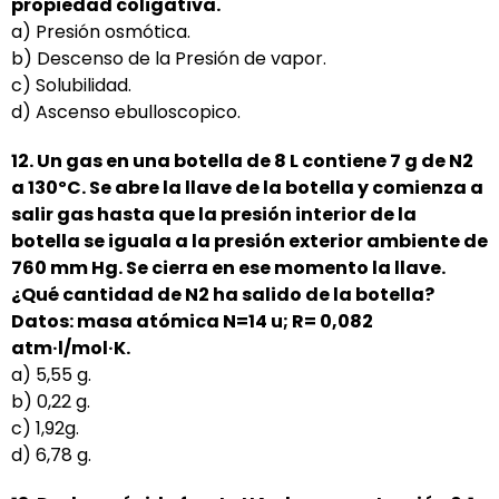
propiedad
coligativa.
a) Presión osmótica.
b) Descenso de la Presión de vapor.
c) Solubilidad.
d) Ascenso ebulloscopico.
12. Un gas en una botella de 8 L contiene 7 g de N2
a 130ºC. Se abre la llave de la botella y comienza a
salir gas hasta que la presión interior de la
botella se iguala a la presión exterior ambiente de
760 mm
Hg.
Se cierra en ese momento la llave.
¿Qué cantidad de N2 ha salido de la botella?
Datos: masa
atómica N=14 u; R= 0,082
atm·l/mol·K.
a) 5,55 g.
b) 0,22 g.
c) 1,92g.
d) 6,78 g.