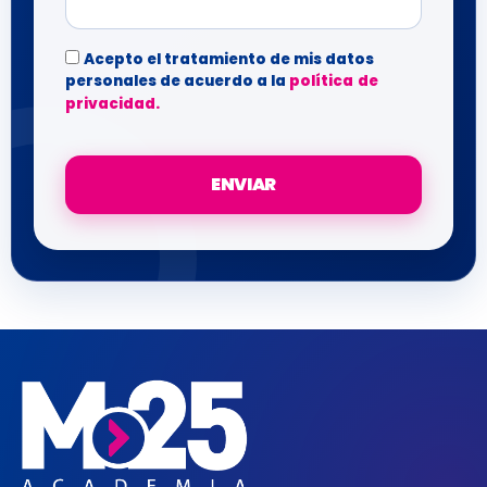
Acepto el tratamiento de mis datos
personales de acuerdo a la
política de
privacidad.
ENVIAR