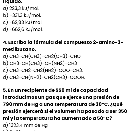
líquido.
a) 223,3 kJ/mol.
b) -331,3 kJ/mol.
c) -82,83 kJ/mol.
d) -662,6 kJ/mol.
4. Escriba la fórmula del compuesto 2-amino-3-
metilbutano.
a) CH3-CH(CH3)-CH2(CH3)-CHO.
b) CH3-CH(CH3)-CH(NH2)-CH3
c) CH3-CH2-CH2(NH2)-COO-CH3.
d) CH3-CH(NH2)-CH2(CH3)-COOH.
5. En un recipiente de 550 ml de capacidad
introducimos un gas que ejerce una presión de
790 mm de
Hg a una temperatura de 30ºC. ¿Qué
presión ejercerá si el volumen ha pasado a ser 350
ml y la
temperatura ha aumentado a 50ºC?
a) 1323,4 mm de Hg.