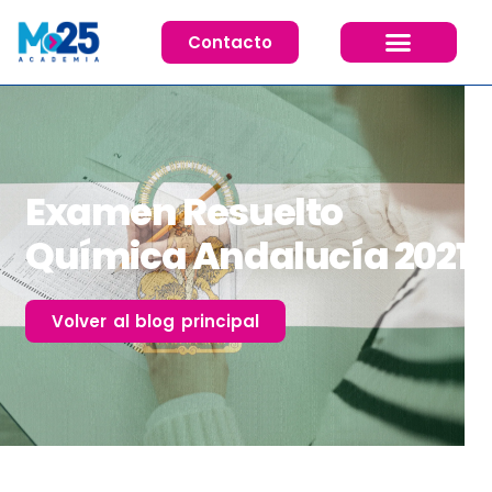
Contacto
Cursos 26/27
Examen Resuelto
Química Andalucía 2021
Volver al blog principal