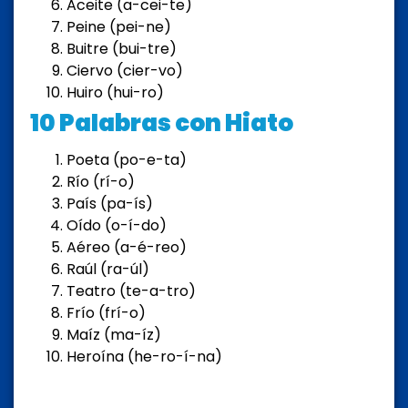
Aceite (a-cei-te)
Peine (pei-ne)
Buitre (bui-tre)
Ciervo (cier-vo)
Huiro (hui-ro)
10 Palabras con Hiato
Poeta (po-e-ta)
Río (rí-o)
País (pa-ís)
Oído (o-í-do)
Aéreo (a-é-reo)
Raúl (ra-úl)
Teatro (te-a-tro)
Frío (frí-o)
Maíz (ma-íz)
Heroína (he-ro-í-na)