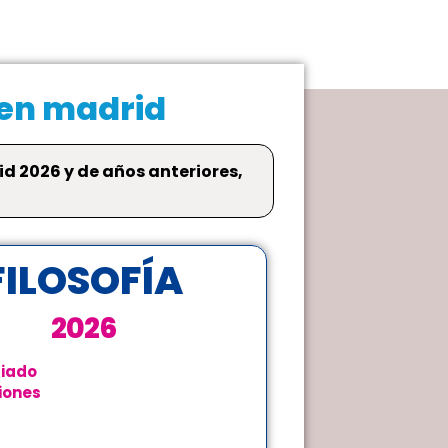
 en madrid
d 2026 y de años anteriores,
FILOSOFÍA
2026
iado
iones