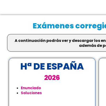
Exámenes corregid
A continuación podrás ver y descargar los en
además de po
Hª DE ESPAÑA
2026
Enunciado
Soluciones