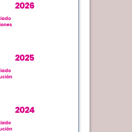
2026
iado
iones
2025
iado
ución
2024
iado
ución