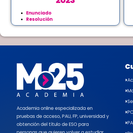
2023
Enunciado
Resolución
C
Ac
Ma
Se
Academia online especializada en
PC
pruebas de acceso, PAU, FP, universidad y
PA
obtención del título de ESO para
personas que quieren volver a estudiar