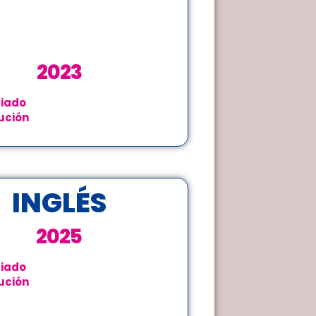
2023
iado
ución
INGLÉS
2025
iado
ución