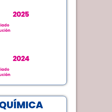
2025
iado
ución
2024
iado
ución
QUÍMICA