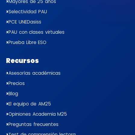
Mayores de 25 años
Selectividad PAU
PCE UNEDasiss
PAU con clases virtuales
Prueba Libre ESO
Recursos
Asesorías académicas
Precios
Blog
El equipo de AM25
Opiniones Academia M25
Preguntas frecuentes
Test de comprensión lectora