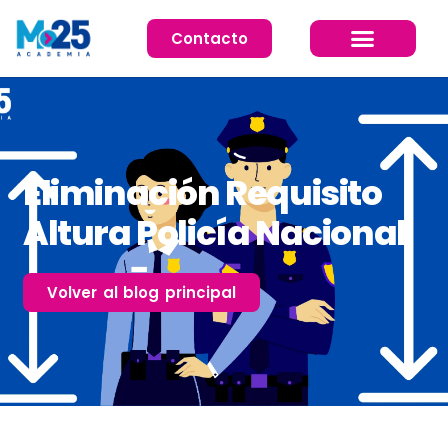
Contacto
Cursos 26/27
Eliminación Requisito
Altura Policía Nacional
Volver al blog principal