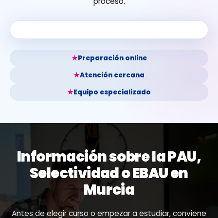
proceso.
★
Preparación online
★
Atención cercana
★
Equipo especializado
Información sobre la PAU,
Selectividad o EBAU en
Murcia
Antes de elegir curso o empezar a estudiar, conviene