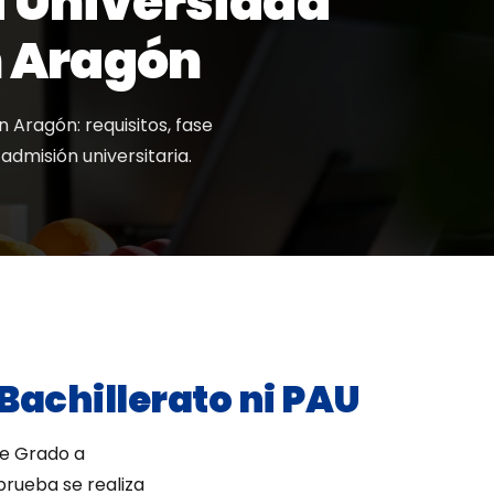
a Universidad
n Aragón
Aragón: requisitos, fase
admisión universitaria.
 Bachillerato ni PAU
de Grado a
prueba se realiza